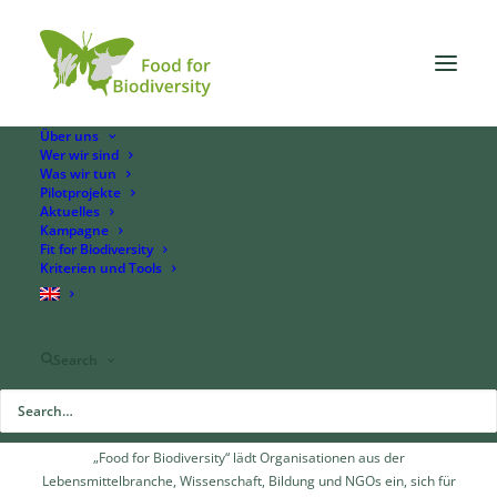
Über uns
Wer wir sind
Was wir tun
Pilotprojekte
Aktuelles
Mitgliederservice
Kampagne
Fit for Biodiversity
Kriterien und Tools
Werden Sie Teil eines engagierten Netzwerks, das Biodiversität in
der Lebensmittelbranche voranbringt. Als Mitglied profitieren Sie
von exklusiven Netzwerktreffen, einem monatlichen Newsletter mit
Search
Veranstaltungshinweisen und einer speziellen Fortbildungsreihe.
Sie können Pilotprojekte zur Förderung der Biodiversität
unterstützen und aktiv in Arbeitsgruppen Ihre Ideen einbringen.
„Food for Biodiversity“ lädt Organisationen aus der
Lebensmittelbranche, Wissenschaft, Bildung und NGOs ein, sich für